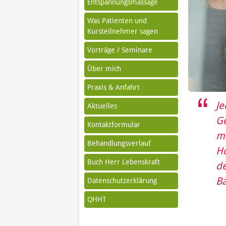
Entspannungsmassage
Was Patienten und
Kursteilnehmer sagen
Vorträge / Seminare
Über mich
Praxis & Anfahrt
Je
Aktuelles
Ge
Kontaktformular
me
Behandlungsverlauf
H
Buch Herr Lebenskraft
de
Ba
Datenschutzerklärung
QHHT