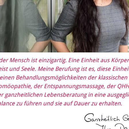
der Mensch ist einzigartig. Eine Einheit aus Körper
ist und Seele. Meine Berufung ist es, diese Einhei
inen Behandlungsmöglichkeiten der klassischen
omöopathie, der Entspannungsmassage, der QHH
r ganzheitlichen Lebensberatung in eine ausgegl
lance zu führen und sie auf Dauer zu erhalten.