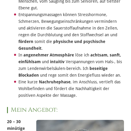
Menschen, vom Säugling bis zum Senioren, auf tiefster
Ebene gut.
Entspannungsmassagen können Stresshormone,
Schmerzen, Bewegungseinschränkungen vermindern
und aktivieren die Sauerstoffaufnahme in den Zellen,
regen die Durchblutung und den Stoffwechsel an und
fördern
somit die
physische und psychische
Gesundheit
.
In
angenehmer Atmosphäre
löse ich
achtsam, sanft,
einfühlsam
und
intuitiv
Verspannungen vom Hals-, bis
zum Lendenwirbelsäulen-bereich. Ich
beseitige
Blockaden
und rege somit den Energiefluss wieder an.
Eine kurze
Nachruhephase
, im Anschluss, vertieft das
Wohlbefinden und fördert die Nachhaltigkeit der
positiven Aspekte der Massage.
Mein Angebot:
20 – 30
minütige