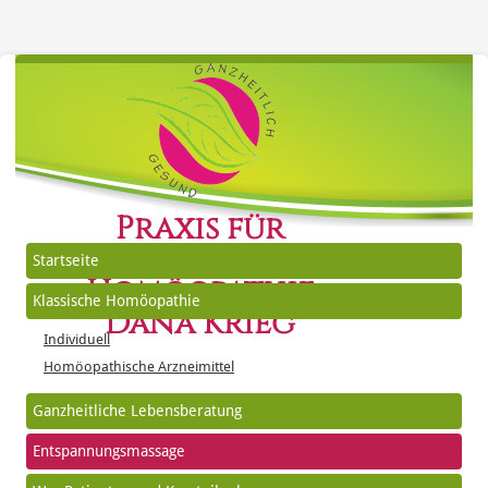
Praxis für
Klassische
Startseite
Homöopathie
Klassische Homöopathie
Dana Krieg
Individuell
Homöopathische Arzneimittel
Ganzheitliche Lebensberatung
Entspannungsmassage